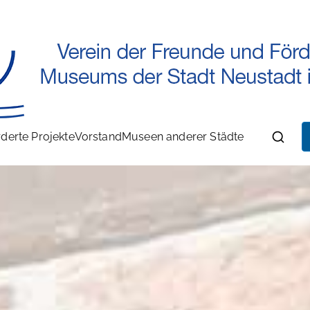
Museumsverein Neustadt
Verein der Freunde und Förde
derte Projekte
Vorstand
Museen anderer Städte